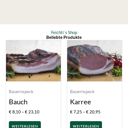
Feichti´s Shop
Beliebte Produkte
Preisspanne:
Preisspanne:
€ 8,10
€ 7,25
bis
bis
€ 23,10
€ 20,95
Bauernspeck
Bauernspeck
Bauch
Karree
€
8,10
–
€
23,10
€
7,25
–
€
20,95
WEITERLESEN
WEITERLESEN