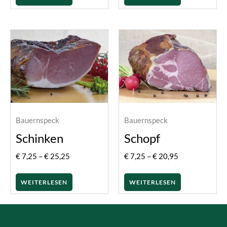
Preisspanne:
Preisspanne:
€ 7,25
€ 7,25
bis
bis
€ 25,25
€ 20,95
Bauernspeck
Bauernspeck
Schinken
Schopf
€
7,25
–
€
25,25
€
7,25
–
€
20,95
WEITERLESEN
WEITERLESEN